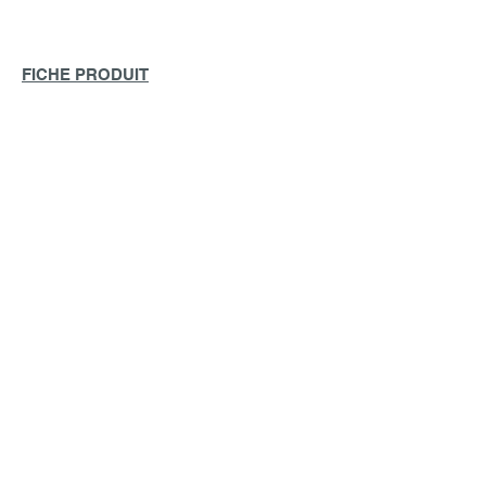
FICHE PRODUIT
GIMEDS
Votre partenaire en
radiothérapie
Fournisseur de solutions
innovantes pour le
confort,