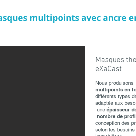
sques multipoints avec ancre e
Masques the
eXaCast
Nous produisons
multipoints en 
différents types 
adaptés aux besoi
une
épaisseur d
nombre de profil
conception des pro
selon les besoins