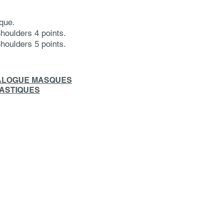
que.
oulders 4 points.
oulders 5 points.
TALOGUE MASQUES
ASTIQUES
Adresse : 76 avenue d
Division Leclerc 92