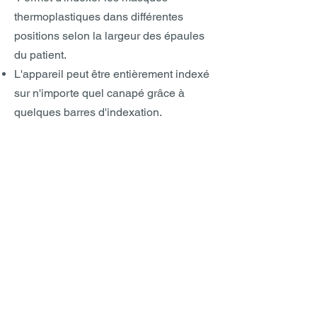
thermoplastiques dans différentes
positions selon la largeur des épaules
du patient.
L'appareil peut être entièrement indexé
sur n'importe quel canapé grâce à
quelques barres d'indexation.
GIMEDS
Votre partenaire en
radiothérapie
Fournisseur de solutions
innovantes pour le
confort,
la sécurité et la
précision